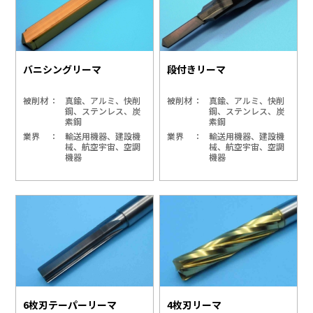
バニシングリーマ
段付きリーマ
被削材
真鍮、アルミ、快削
被削材
真鍮、アルミ、快削
鋼、ステンレス、炭
鋼、ステンレス、炭
素鋼
素鋼
業界
輸送用機器、建設機
業界
輸送用機器、建設機
械、航空宇宙、空調
械、航空宇宙、空調
機器
機器
6枚刃テーパーリーマ
4枚刃リーマ