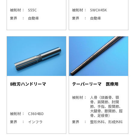
被削材
S55C
被削材
SWCH45K
業界
自動車
業界
自動車
8枚刃ハンドリーマ
テーパーリーマ 医療用
被削材
人骨（頭蓋骨、顎
骨、肩関節、肘関
節、手指、股関節、
大腿骨、膝関節、脛
被削材
C3604BD
骨、足根骨）
業界
インフラ
業界
整形外科、形成外科