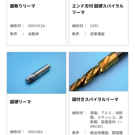
面取りリーマ
エンド刃付 超硬スパイラル
リーマ
被削材
SWCH12A
被削材
S35C
業界
自動車
業界
産業機器
段付きスパイラルリーマ
超硬リーマ
被削材
真鍮、アルミ、快削
鋼、ステンレス、炭
素鋼、高硬度材（～
HRC60）
被削材
SWCH8A
業界
輸送用機器、建設機