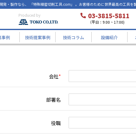
開発・製作なら、 「特殊精密切削工具.com」 。お客様のために世界最高の工具を
03-3815-5811
Produced by
（平日：9:00 ~ 17:00)
具事例
技術提案事例
技術コラム
設備紹介
会社
*
部署名
役職