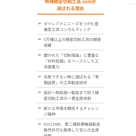
特殊精密切削工具.comが
選ばれる理由
ダイレクトにニーズをつかむ密
着型工具コンサルティング
5万種以上の精密切削工具の開発
実績
磨かれた「切削理論」と豊富な
「材料知識」をベースとした工
具提案力
失敗できない時に選ばれる「東
鋼品質」の工具製造技術
設計～熱処理～製造まで担う精
密切削工具の一貫生産体制
新たな市場を開拓するチャレン
ジ精神
ISO13485、第二種医療機器製造
販売許可も取得した安心の生産
体制