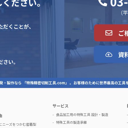
03
しください。
（平日
ただくことが、
ご
資
ださい。
発・製作なら 「特殊精密切削工具.com」 。お客様のために世界最高の工具
サービス
食品加工用の特殊工具 設計・製造
由
特殊工具の製造承継
にニーズをつかむ密着型