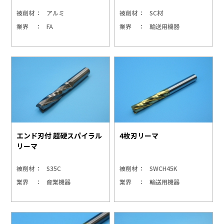
被削材
アルミ
被削材
SC材
業界
FA
業界
輸送用機器
エンド刃付 超硬スパイラル
4枚刃リーマ
リーマ
被削材
S35C
被削材
SWCH45K
業界
産業機器
業界
輸送用機器