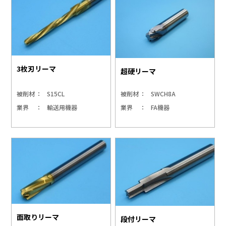
3枚刃リーマ
超硬リーマ
被削材
S15CL
被削材
SWCH8A
業界
輸送用機器
業界
FA機器
面取りリーマ
段付リーマ