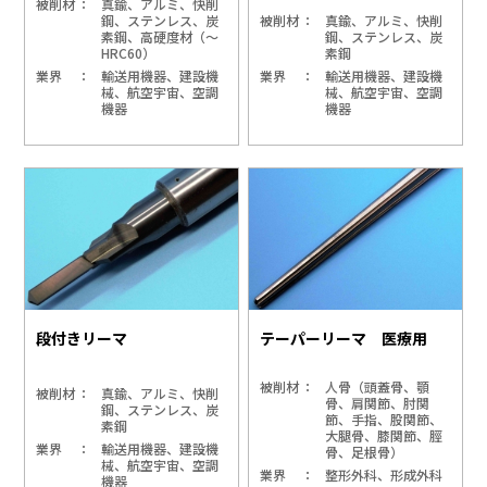
被削材
真鍮、アルミ、快削
鋼、ステンレス、炭
被削材
真鍮、アルミ、快削
素鋼、高硬度材（～
鋼、ステンレス、炭
HRC60）
素鋼
業界
輸送用機器、建設機
業界
輸送用機器、建設機
械、航空宇宙、空調
械、航空宇宙、空調
機器
機器
段付きリーマ
テーパーリーマ 医療用
被削材
人骨（頭蓋骨、顎
被削材
真鍮、アルミ、快削
骨、肩関節、肘関
鋼、ステンレス、炭
節、手指、股関節、
素鋼
大腿骨、膝関節、脛
業界
輸送用機器、建設機
骨、足根骨）
械、航空宇宙、空調
業界
整形外科、形成外科
機器