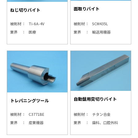
面取りバイト
ねじ切りバイト
被削材
Ti-6A-4V
被削材
SCM435L
業界
医療
業界
輸送用機器
自動盤用突切りバイト
トレパニングツール
被削材
C3771BE
被削材
チタン合金
業界
産業機器
業界
歯科、口腔外科