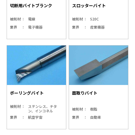
切断用バイトブランク
スロッターバイト
被削材
電線
被削材
S20C
業界
電子機器
業界
産業機器
ボーリングバイト
面取りバイト
被削材
ステンレス、チタ
被削材
樹脂
ン、インコネル
業界
航空宇宙
業界
自動車