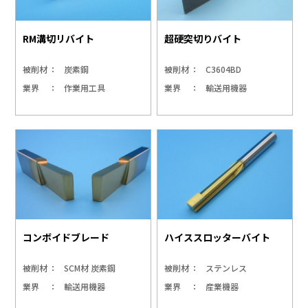
RM溝切リバイト
超硬突切りバイト
被削材
炭素鋼
被削材
C3604BD
業界
作業用工具
業界
輸送用機器
コンボイドブレード
ハイススロッターバイト
被削材
SCM材 炭素鋼
被削材
ステンレス
業界
輸送用機器
業界
産業機器