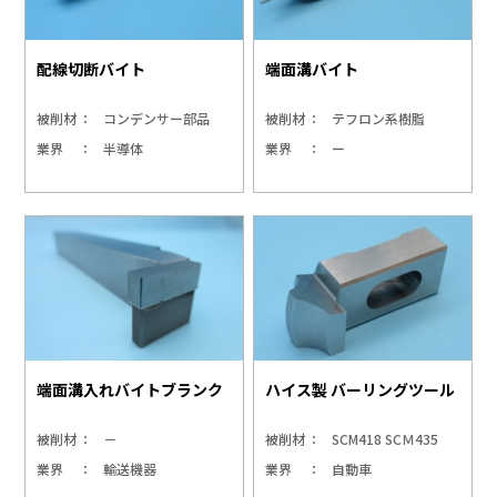
配線切断バイト
端面溝バイト
被削材
コンデンサー部品
被削材
テフロン系樹脂
業界
半導体
業界
ー
端面溝入れバイトブランク
ハイス製 バーリングツール
被削材
－
被削材
SCM418 SCＭ435
業界
輸送機器
業界
自動車