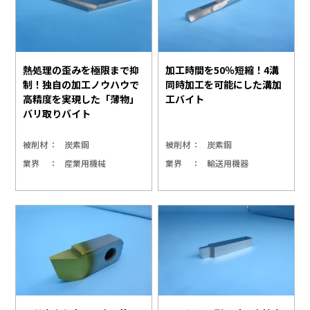
熱処理の歪みを極限まで抑
加工時間を50％短縮！4溝
制！独自の加工ノウハウで
同時加工を可能にした溝加
高精度を実現した「薄物」
工バイト
バリ取りバイト
被削材
炭素鋼
被削材
炭素鋼
業界
産業用機械
業界
輸送用機器