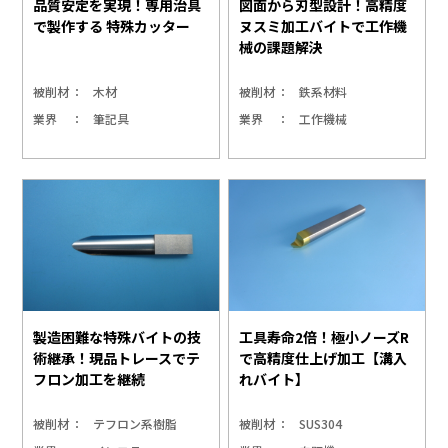
品質安定を実現！専用治具
図面から刃型設計！高精度
で製作する 特殊カッター
ヌスミ加工バイトで工作機
械の課題解決
被削材
木材
被削材
鉄系材料
業界
筆記具
業界
工作機械
製造困難な特殊バイトの技
工具寿命2倍！極小ノーズR
術継承！現品トレースでテ
で高精度仕上げ加工【溝入
フロン加工を継続
れバイト】
被削材
テフロン系樹脂
被削材
SUS304