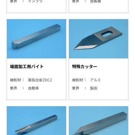
業界
インフラ
業界
自販機
端面加工用バイト
特殊カッター
被削材
亜鉛合金ZDC2
被削材
アルミ
業界
自動車
業界
製函