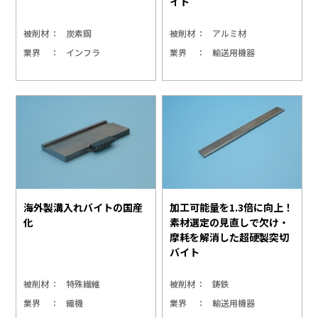
イト
被削材
炭素鋼
被削材
アルミ材
業界
インフラ
業界
輸送用機器
海外製溝入れバイトの国産
加工可能量を1.3倍に向上！
化
素材選定の見直しで欠け・
摩耗を解消した超硬製突切
バイト
被削材
特殊繊維
被削材
鋳鉄
業界
織機
業界
輸送用機器