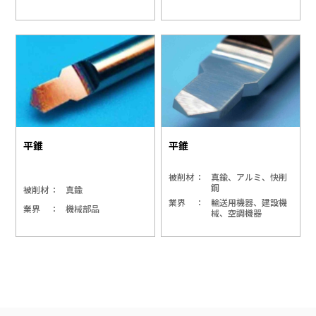
平錐
平錐
被削材
真鍮、アルミ、快削
鋼
被削材
真鍮
業界
輸送用機器、建設機
業界
機械部品
械、空調機器