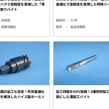
ウハウで高精度を実現した「薄
最適化で高精度を実現した特殊リ
リ取りバイト
炭素鋼
被削材
SC材
産業用機械
業界
輸送用機器
性鋼の加工も安定！形状最適化
加工時間を50％短縮！4溝同時加
難を解決したハイス製ホールソ
能にした溝加工バイト