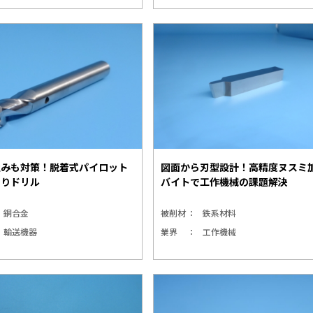
歪みも対策！脱着式パイロット
図面から刃型設計！高精度ヌスミ
ぐりドリル
バイトで工作機械の課題解決
銅合金
被削材
鉄系材料
輸送機器
業界
工作機械