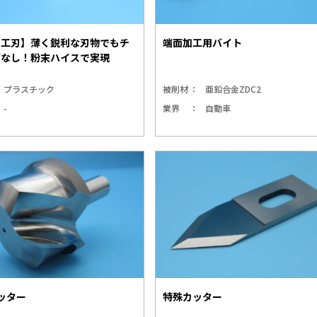
加工刃】薄く鋭利な刃物でもチ
端面加工用バイト
グなし！粉末ハイスで実現
プラスチック
被削材
亜鉛合金ZDC2
-
業界
自動車
ッター
特殊カッター