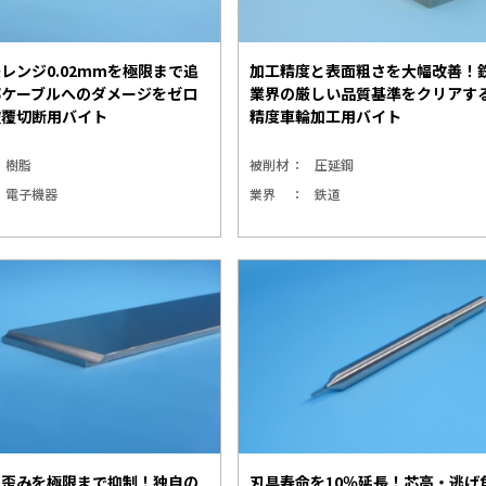
レンジ0.02mmを極限まで追
加工精度と表面粗さを大幅改善！
部ケーブルへのダメージをゼロ
業界の厳しい品質基準をクリアす
被覆切断用バイト
精度車輪加工用バイト
樹脂
被削材
圧延鋼
電子機器
業界
鉄道
の歪みを極限まで抑制！独自の
刃具寿命を10％延長！芯高・逃げ