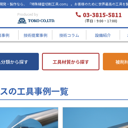
開発・製作なら、 「特殊精密切削工具.com」 。お客様のために世界最高の工具を
03-3815-5811
Produced by
（平日：9:00 ~ 17:00)
具事例
技術提案事例
技術コラム
設備紹介
具分類から探す
工具材質から探す
被削
イスの工具事例一覧