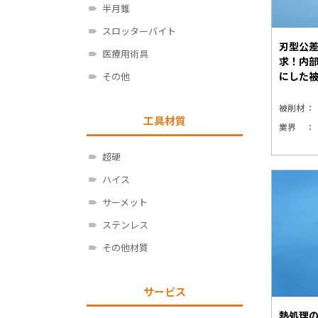
半月錐
スロッターバイト
刃型公差
医療用術具
求！内
にした
その他
被削材
工具材質
業界
超硬
ハイス
サーメット
ステンレス
その他材質
サービス
熱処理