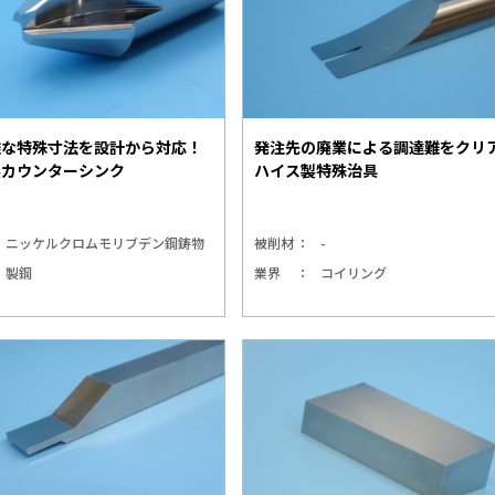
難な特殊寸法を設計から対応！
発注先の廃業による調達難をクリ
製カウンターシンク
ハイス製特殊治具
ニッケルクロムモリブデン鋼鋳物
被削材
-
製鋼
業界
コイリング