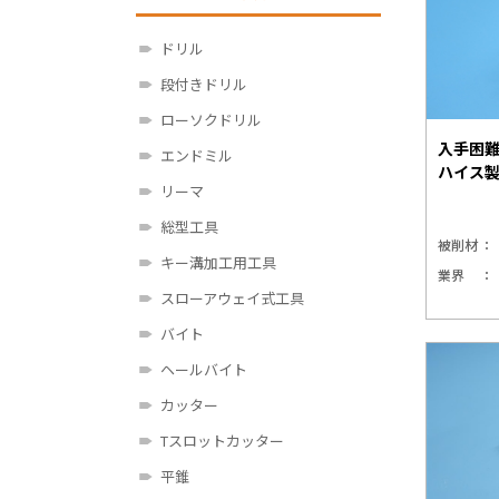
ドリル
段付きドリル
ローソクドリル
入手困
エンドミル
ハイス
リーマ
総型工具
被削材
キー溝加工用工具
業界
スローアウェイ式工具
バイト
ヘールバイト
カッター
Tスロットカッター
平錐