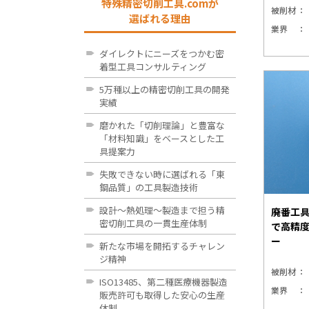
特殊精密切削工具.comが
被削材
選ばれる理由
業界
ダイレクトにニーズをつかむ密
着型工具コンサルティング
5万種以上の精密切削工具の開発
実績
磨かれた「切削理論」と豊富な
「材料知識」をベースとした工
具提案力
失敗できない時に選ばれる「東
鋼品質」の工具製造技術
設計～熱処理～製造まで担う精
廃番工
密切削工具の一貫生産体制
で高精
ー
新たな市場を開拓するチャレン
ジ精神
被削材
ISO13485、第二種医療機器製造
業界
販売許可も取得した安心の生産
体制