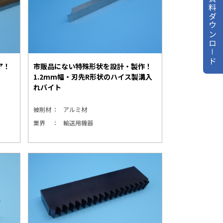
資料ダウンロ－ド
ア！
市販品にない特殊形状を設計・製作！
1.2mm幅・刃先R形状のハイス製溝入
れバイト
被削材
アルミ材
業界
輸送用機器