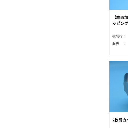
【端面
ッピン
被削材
業界
2枚刃カ