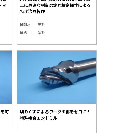
ーマ
工に最適な材質選定と精密採寸による
特注治具製作
被削材
革靴
業界
製靴
工を可
切りくずによるワークの傷をゼロに！
特殊複合エンドミル