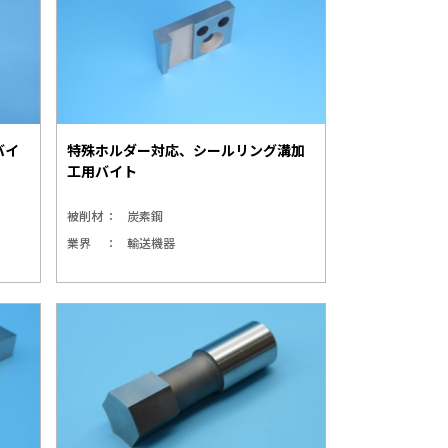
バイ
特殊ホルダー対応、シールリング溝加
工用バイト
被削材
炭素鋼
業界
輸送機器