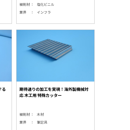
被削材
塩化ビニル
業界
インフラ
する
期待通りの加工を実現！海外製機械対
応 木工用 特殊カッター
被削材
木材
業界
筆記具