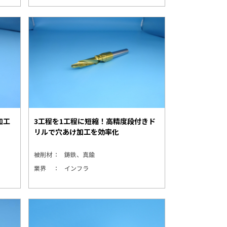
加工
3工程を1工程に短縮！高精度段付きド
リルで穴あけ加工を効率化
被削材
鋳鉄、真鍮
業界
インフラ