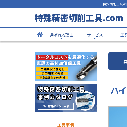
特殊切削工具の
工具事例
特殊精密切削工具.com
- Products -
選ばれる理由
サービス
工
TOP
工具事例
工具材質から探す
ハイス
工
ハ
工具事例