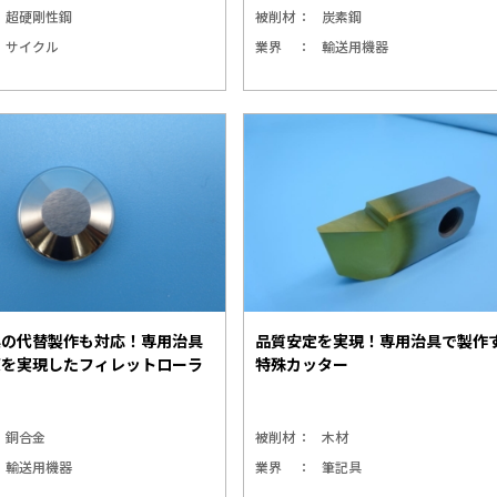
超硬剛性鋼
被削材
炭素鋼
サイクル
業界
輸送用機器
具の代替製作も対応！専用治具
品質安定を実現！専用治具で製作
度を実現したフィレットローラ
特殊カッター
銅合金
被削材
木材
輸送用機器
業界
筆記具