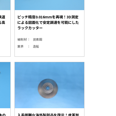
鉄道
ピッチ精度0.016mmを再現！3D測定
る高
による図面化で安定調達を可能にした
ラックカッター
被削材
炭素鋼
業界
造船
角の
入手困難な海外製部品を復元！皮革加