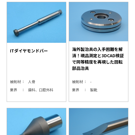
海外製治具の入手困難を解
ITダイヤモンドバー
消！現品測定と3DCAD検証
で同等精度を再現した回転
部品治具
被削材
人骨
被削材
-
業界
歯科、口腔外科
業界
製靴