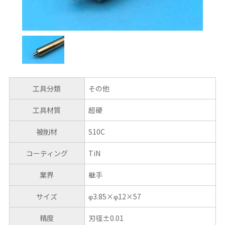
工具分類
その他
工具材質
超硬
被削材
S10C
コーティング
TiN
業界
継手
サイズ
φ3.85×φ12×57
精度
刃径±0.01