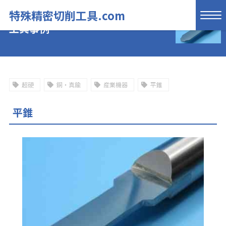
特殊精密切削工具.com
工具事例
超硬
銅・真鍮
産業機器
平錐
平錐