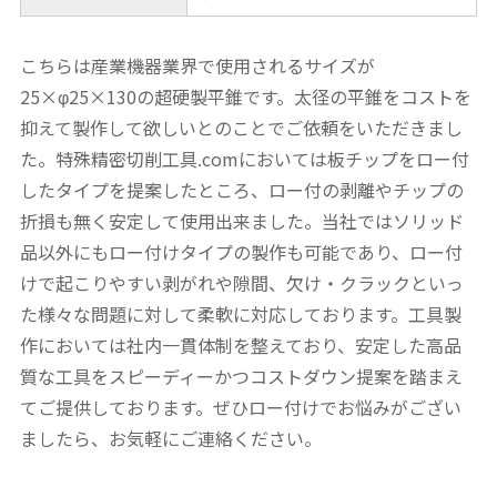
こちらは産業機器業界で使用されるサイズが
25×φ25×130の超硬製平錐です。太径の平錐をコストを
抑えて製作して欲しいとのことでご依頼をいただきまし
た。特殊精密切削工具.comにおいては板チップをロー付
したタイプを提案したところ、ロー付の剥離やチップの
折損も無く安定して使用出来ました。当社ではソリッド
品以外にもロー付けタイプの製作も可能であり、ロー付
けで起こりやすい剥がれや隙間、欠け・クラックといっ
た様々な問題に対して柔軟に対応しております。工具製
作においては社内一貫体制を整えており、安定した高品
質な工具をスピーディーかつコストダウン提案を踏まえ
てご提供しております。ぜひロー付けでお悩みがござい
ましたら、お気軽にご連絡ください。