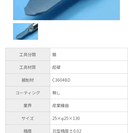
工具分類
錐
工具材質
超硬
被削材
C3604BD
コーティング
無し
業界
産業機器
サイズ
25×φ25×130
精度
刃型精度±0.02