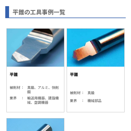
平錐の工具事例一覧
平錐
平錐
被削材
真鍮、アルミ、快削
鋼
被削材
真鍮
業界
輸送用機器、建設機
業界
機械部品
械、空調機器