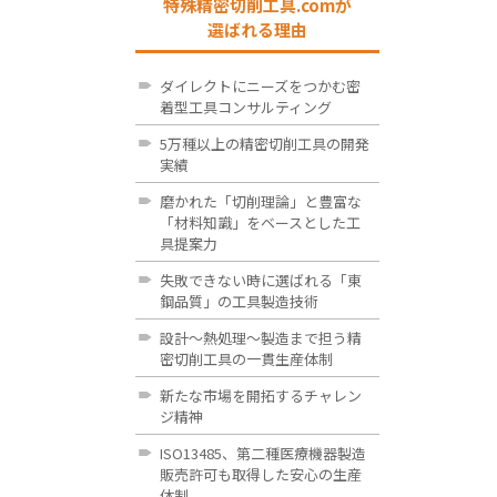
特殊精密切削工具.comが
選ばれる理由
ダイレクトにニーズをつかむ密
着型工具コンサルティング
5万種以上の精密切削工具の開発
実績
磨かれた「切削理論」と豊富な
「材料知識」をベースとした工
具提案力
失敗できない時に選ばれる「東
鋼品質」の工具製造技術
設計～熱処理～製造まで担う精
密切削工具の一貫生産体制
新たな市場を開拓するチャレン
ジ精神
ISO13485、第二種医療機器製造
販売許可も取得した安心の生産
体制