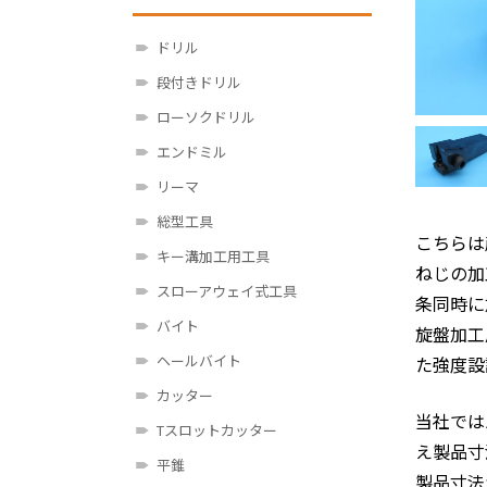
ドリル
段付きドリル
ローソクドリル
エンドミル
リーマ
総型工具
こちらは
キー溝加工用工具
ねじの加
スローアウェイ式工具
条同時に
バイト
旋盤加工
ヘールバイト
た強度設
カッター
当社では
Tスロットカッター
え製品寸
平錐
製品寸法