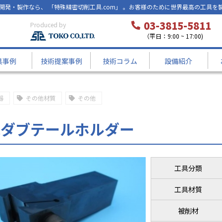
開発・製作なら、 「特殊精密切削工具.com」 。お客様のために世界最高の工具を
03-3815-5811
Produced by
（平日：9:00 ~ 17:00)
具事例
技術提案事例
技術コラム
設備紹介
器
その他材質
その他
殊ダブテールホルダー
工具分類
工具材質
被削材