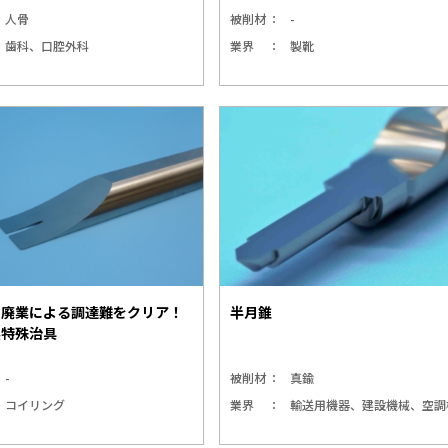
人骨
被削材
-
歯科、口腔外科
業界
製靴
の廃業による調達難をクリア！
半月錐
製特殊治具
-
被削材
真鍮
コイリング
業界
輸送用機器、建設機械、空調