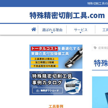
特殊切削工具の
工具事例
特殊精密切削工具.com
- Products -
選ばれる理由
サービス
工
TOP
工具事例
特殊ダブテールホルダー
産業機
特
工具事例