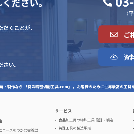
03
しください。
（平日
ただくことが、
ご
資
ださい。
発・製作なら 「特殊精密切削工具.com」 。お客様のために世界最高の工具
サービス
食品加工用の特殊工具 設計・製造
由
特殊工具の製造承継
にニーズをつかむ密着型