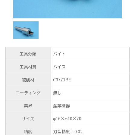
工具分類
バイト
工具材質
ハイス
被削材
C3771BE
コーティング
無し
業界
産業機器
サイズ
φ16×φ10×70
精度
刃型精度±0.02