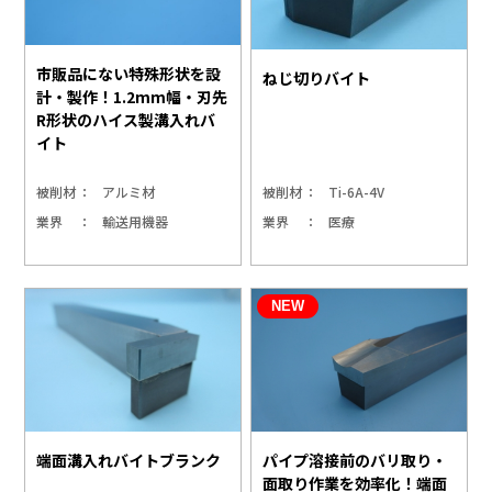
市販品にない特殊形状を設
ねじ切りバイト
計・製作！1.2mm幅・刃先
R形状のハイス製溝入れバ
イト
被削材
アルミ材
被削材
Ti-6A-4V
業界
輸送用機器
業界
医療
端面溝入れバイトブランク
パイプ溶接前のバリ取り・
面取り作業を効率化！端面