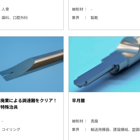
人骨
被削材
-
歯科、口腔外科
業界
製靴
の廃業による調達難をクリア！
半月錐
製特殊治具
-
被削材
真鍮
コイリング
業界
輸送用機器、建設機械、空調