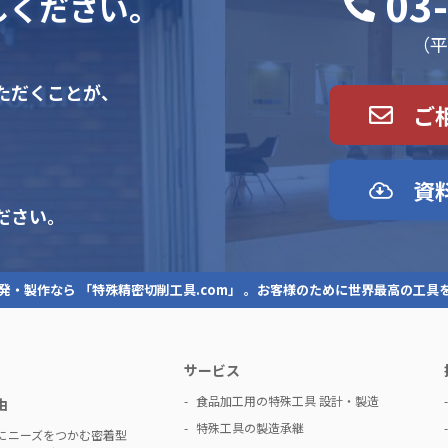
03
しください。
（平日
ただくことが、
ご
資
ださい。
発・製作なら 「特殊精密切削工具.com」 。お客様のために世界最高の工具
サービス
食品加工用の特殊工具 設計・製造
由
特殊工具の製造承継
にニーズをつかむ密着型