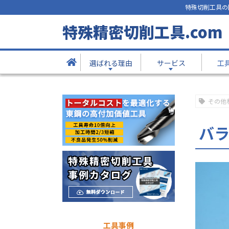
特殊切削工具の
工具事例
特殊精密切削工具.com
- Products -
選ばれる理由
サービス
工
TOP
工具事例
バラシ定盤
その他
バ
工具事例