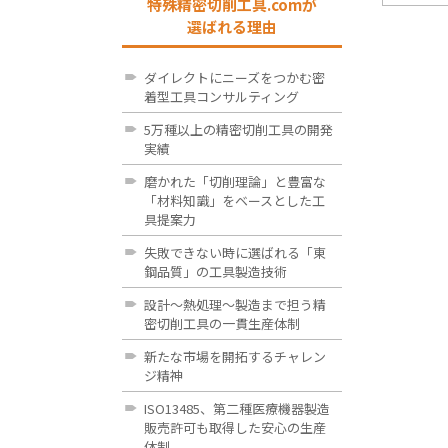
特殊精密切削工具.comが
選ばれる理由
ダイレクトにニーズをつかむ密
着型工具コンサルティング
5万種以上の精密切削工具の開発
実績
磨かれた「切削理論」と豊富な
「材料知識」をベースとした工
具提案力
失敗できない時に選ばれる「東
鋼品質」の工具製造技術
設計～熱処理～製造まで担う精
密切削工具の一貫生産体制
新たな市場を開拓するチャレン
ジ精神
ISO13485、第二種医療機器製造
販売許可も取得した安心の生産
体制