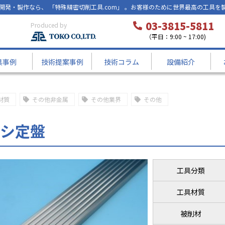
開発・製作なら、 「特殊精密切削工具.com」 。お客様のために世界最高の工具を
03-3815-5811
Produced by
（平日：9:00 ~ 17:00)
具事例
技術提案事例
技術コラム
設備紹介
材質
その他非金属
その他業界
その他
ラシ定盤
工具分類
工具材質
被削材