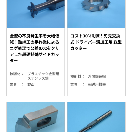
金型の不良発生率を大幅低
コスト30%削減！刃先交換
減！熟練工の手作業による
式 ドライバー溝加工用 総型
ニゲ処理で公差0.02をクリ
カッター
アした超硬特殊サイドカッ
ター
被削材
プラスチック金型用
被削材
冷間鍛造鋼
ステンレス鋼
業界
製函
業界
輸送用機器