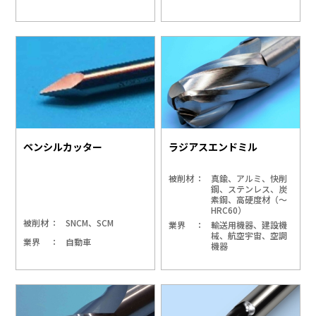
ペンシルカッター
ラジアスエンドミル
被削材
真鍮、アルミ、快削
鋼、ステンレス、炭
素鋼、高硬度材（～
HRC60）
被削材
SNCM、SCM
業界
輸送用機器、建設機
械、航空宇宙、空調
業界
自動車
機器