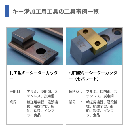
キー溝加工用工具の工具事例一覧
村田型キーシーターカッタ
村田型キーシーターカッタ
ー
ー（セパレート）
被削材
アルミ、快削鋼、ス
被削材
アルミ、快削鋼、ス
テンレス、炭素鋼
テンレス、炭素鋼
業界
輸送用機器、建設機
業界
輸送用機器、建設機
械、航空宇宙、船
械、航空宇宙、船
舶、鉄道、インフ
舶、鉄道、インフ
ラ、食品
ラ、食品