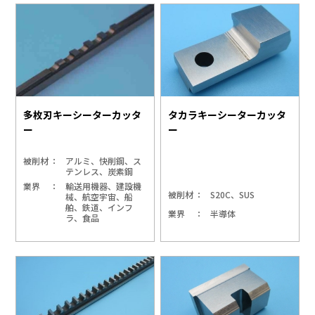
多枚刃キーシーターカッタ
タカラキーシーターカッタ
ー
ー
被削材
アルミ、快削鋼、ス
テンレス、炭素鋼
業界
輸送用機器、建設機
被削材
S20C、SUS
械、航空宇宙、船
舶、鉄道、インフ
業界
半導体
ラ、食品