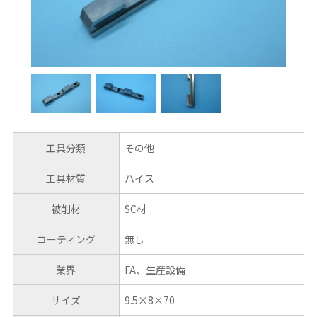
工具分類
その他
工具材質
ハイス
被削材
SC材
コーティング
無し
業界
FA、生産設備
サイズ
9.5×8×70