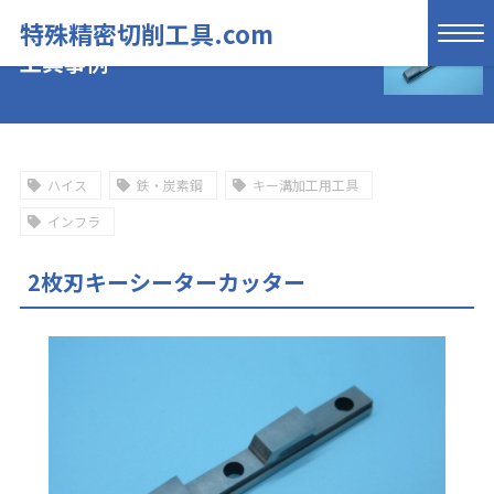
特殊精密切削工具.com
工具事例
ハイス
鉄・炭素鋼
キー溝加工用工具
インフラ
2枚刃キーシーターカッター