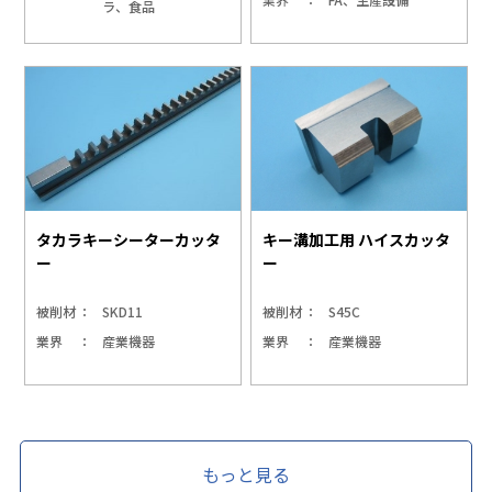
ラ、食品
キー溝加工用 ハイスカッタ
タカラキーシーターカッタ
ー
ー
被削材
SKD11
被削材
S45C
業界
産業機器
業界
産業機器
もっと見る