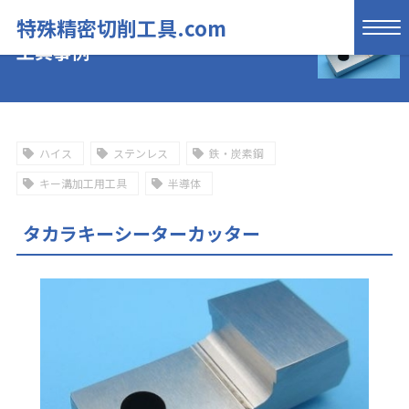
特殊精密切削工具.com
工具事例
ハイス
ステンレス
鉄・炭素鋼
キー溝加工用工具
半導体
タカラキーシーターカッター