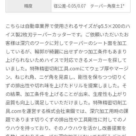
精度
径公差-0.05/0.07 テーパー角度±1°
こちらは自動車業界で使用されるサイズがφ5.5×200のハ
イス製2枚刃テーパーカッターです。ご依頼いただいたお
客様は深穴のワークに対してテーパーのシート面を加工
しているが、輪郭が綺麗に出せずかつ加工条件もあまり
上げられないためハイスで対応できるメーカーを探して
いました。特殊精密切削工具.comにてウェブ厚やマージ
ン、ねじれ角、ニゲ角を見直し、剛性を保ちつつ切りく
ずの排出性や切れ味を上げたドリルを提案しました。そ
の結果、加工条件を上げることが出来、生産性も上がり
品質も向上し満足していただけました。特殊精密切削工
具.comを運営する株式会社東鋼では、深穴加工用時の課
題であります切りくずの排出性や工具剛性に対してのノ
ウハウを持っており、そのノウハウを活かし改善提案を