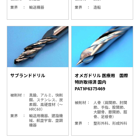
業界
輸送機器
業界
造船
サブランドドリル
オメガドリル 医療用 国際
特許取得済 国内
PAT№6375469
被削材
真鍮、アルミ、快削
鋼、ステンレス、炭
被削材
人骨（肩関節、肘関
素鋼、高硬度材（～
節、手指、股関節、
HRC60）
大腿骨、膝関節、脛
業界
輸送用機器、建設機
骨、足根骨）
械、航空宇宙、空調
業界
整形外科、形成外科
機器