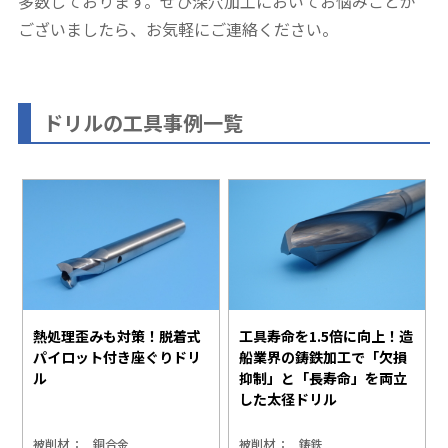
多数しております。ぜひ深穴加工においてお悩みごとが
ございましたら、お気軽にご連絡ください。
ドリルの工具事例一覧
熱処理歪みも対策！脱着式
工具寿命を1.5倍に向上！造
パイロット付き座ぐりドリ
船業界の鋳鉄加工で「欠損
ル
抑制」と「長寿命」を両立
した太径ドリル
被削材
銅合金
被削材
鋳鉄