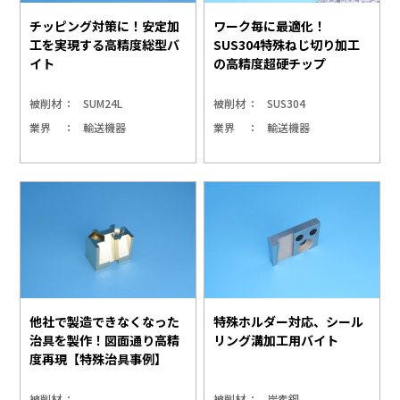
チッピング対策に！安定加
ワーク毎に最適化！
工を実現する高精度総型バ
SUS304特殊ねじ切り加工
イト
の高精度超硬チップ
被削材
SUM24L
被削材
SUS304
業界
輸送機器
業界
輸送機器
他社で製造できなくなった
特殊ホルダー対応、シール
治具を製作！図面通り高精
リング溝加工用バイト
度再現【特殊治具事例】
被削材
-
被削材
炭素鋼