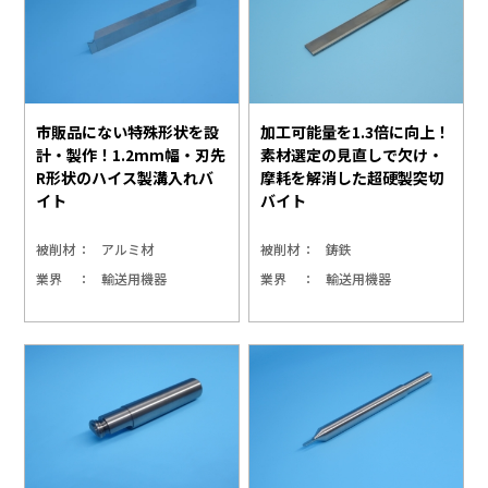
市販品にない特殊形状を設
加工可能量を1.3倍に向上！
計・製作！1.2mm幅・刃先
素材選定の見直しで欠け・
R形状のハイス製溝入れバ
摩耗を解消した超硬製突切
イト
バイト
被削材
アルミ材
被削材
鋳鉄
業界
輸送用機器
業界
輸送用機器