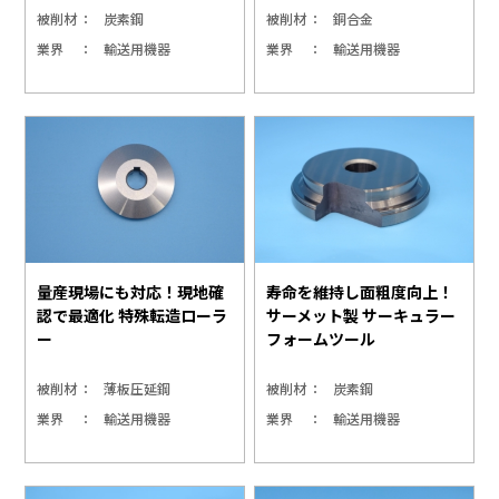
被削材
炭素鋼
被削材
銅合金
業界
輸送用機器
業界
輸送用機器
量産現場にも対応！現地確
寿命を維持し面粗度向上！
認で最適化 特殊転造ローラ
サーメット製 サーキュラー
ー
フォームツール
被削材
薄板圧延鋼
被削材
炭素鋼
業界
輸送用機器
業界
輸送用機器