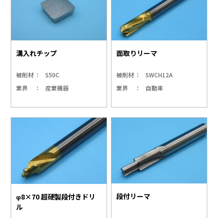
溝入れチップ
面取りリーマ
被削材
S50C
被削材
SWCH12A
業界
産業機器
業界
自動車
段付リーマ
φ8×70 超硬製段付きドリ
ル