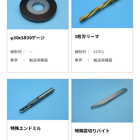
3枚刃リーマ
φ30xSR30ゲージ
被削材
－
被削材
S15CL
業界
輸送用機器
業界
輸送用機器
特殊エンドミル
特殊突切りバイト