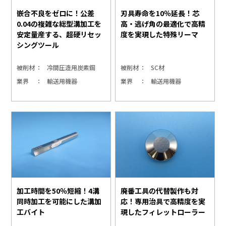
嵌合不良をゼロに！公差
刃具寿命を10％延長！芯
0.04の複雑な総型溝加工を
高・逃げ角の最適化で高精
安定量産する、超硬リセッ
度を実現した特殊リーマ
シングツール
被削材
冷間圧造用炭素鋼
被削材
SC材
業界
輸送用機器
業界
輸送用機器
加工時間を50％短縮！4溝
廃番工具の代替製作も対
同時加工を可能にした溝加
応！専用治具で高精度を実
工バイト
現したフィレットローラー