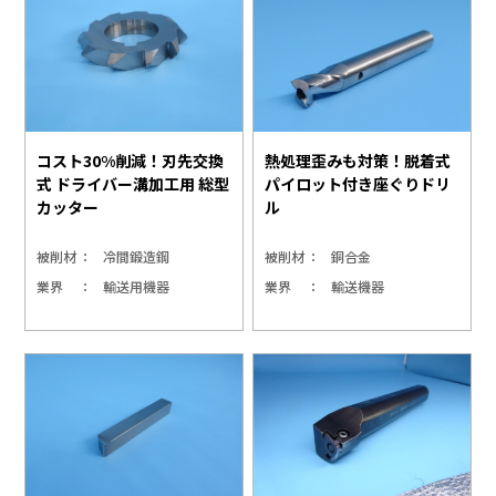
コスト30%削減！刃先交換
熱処理歪みも対策！脱着式
式 ドライバー溝加工用 総型
パイロット付き座ぐりドリ
カッター
ル
被削材
冷間鍛造鋼
被削材
銅合金
業界
輸送用機器
業界
輸送機器