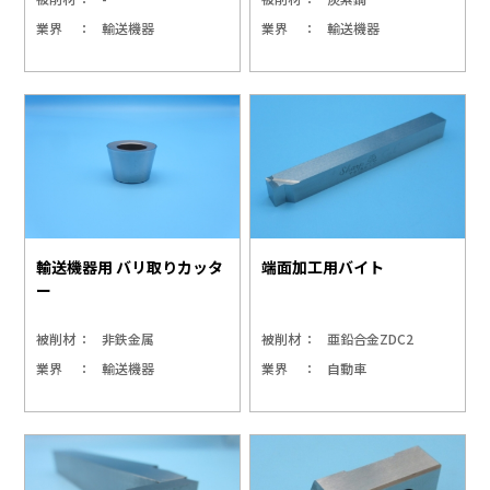
業界
輸送機器
業界
輸送機器
輸送機器用 バリ取りカッタ
端面加工用バイト
ー
被削材
非鉄金属
被削材
亜鉛合金ZDC2
業界
輸送機器
業界
自動車