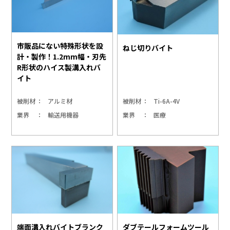
市販品にない特殊形状を設
ねじ切りバイト
計・製作！1.2mm幅・刃先
R形状のハイス製溝入れバ
イト
被削材
アルミ材
被削材
Ti-6A-4V
業界
輸送用機器
業界
医療
端面溝入れバイトブランク
ダブテールフォームツール