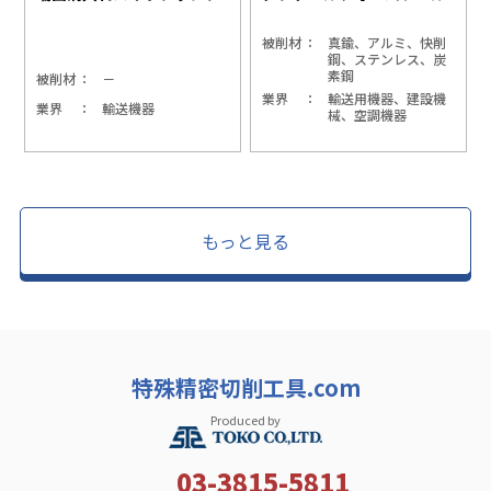
被削材
真鍮、アルミ、快削
鋼、ステンレス、炭
素鋼
被削材
－
業界
輸送用機器、建設機
業界
輸送機器
械、空調機器
もっと見る
特殊精密切削工具.com
Produced by
03-3815-5811