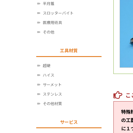
半月錐
スロッターバイト
医療用術具
その他
工具材質
超硬
ハイス
サーメット
こ
ステンレス
その他材質
特殊
の工
サービス
に１