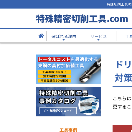
特殊切削工具の
技術提案事例
特殊精密切削工具.com
- Solution
選ばれる理由
サービス
工
TOP
技術提案事例
ドリル刃先をローソク型形状
ド
対
こちらは
更するこ
工具事例