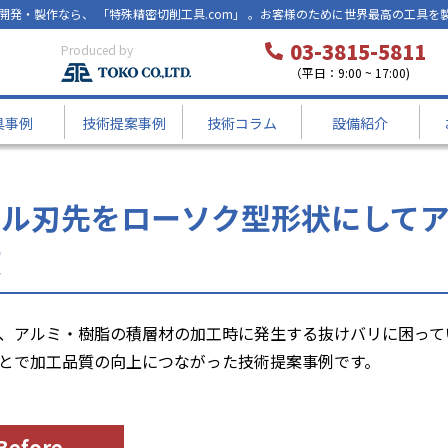
開発・製作なら、 「特殊精密切削工具.com」 。お客様のために世界最高の工具を
03-3815-5811
Produced by
 -
（平日：9:00 ~ 17:00)
具事例
技術提案事例
技術コラム
設備紹介
にしてアルミ加工時の抜けバリ対策
リル刃先をローソク型形状にして
策
、アルミ・樹脂の積層材の加工時に発生する抜けバリに困って
とで加工品質の向上につながった技術提案事例です。
Before