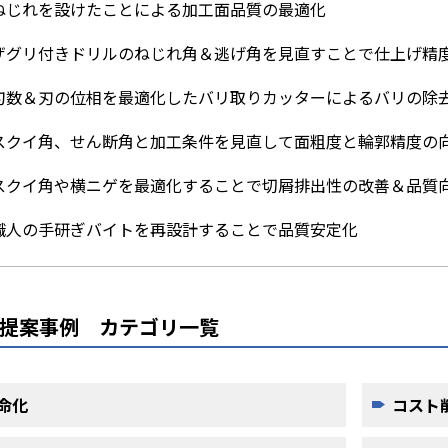
ねじれを設けたことによる加工面品質の最適化
ザグリ付きドリルのねじれ角＆逃げ角を見直すことで仕上げ精
刃数＆刃の位相を最適化したバリ取りカッターによるバリの除
スクイ角、せん断角と加工条件を見直して面粗度と輪郭精度の
スクイ角や横ニゲを最適化することで切屑排出性の改善＆品質
職人の手研ぎバイトを再設計することで品質安定化
提案事例 カテゴリ一覧
命化
コスト