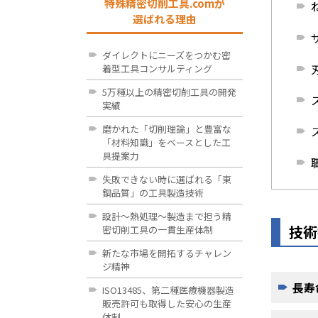
特殊精密切削工具.comが
選ばれる理由
ダイレクトにニーズをつかむ密
着型工具コンサルティング
5万種以上の精密切削工具の開発
実績
磨かれた「切削理論」と豊富な
「材料知識」をベースとした工
具提案力
失敗できない時に選ばれる「東
鋼品質」の工具製造技術
設計～熱処理～製造まで担う精
技術
密切削工具の一貫生産体制
新たな市場を開拓するチャレン
ジ精神
長寿
ISO13485、第二種医療機器製造
販売許可も取得した安心の生産
体制