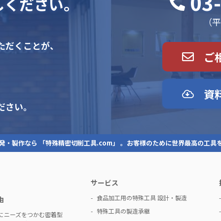
03
しください。
（平日
ただくことが、
ご
資
ださい。
発・製作なら 「特殊精密切削工具.com」 。お客様のために世界最高の工具
サービス
食品加工用の特殊工具 設計・製造
由
特殊工具の製造承継
にニーズをつかむ密着型