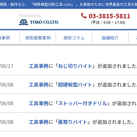
開発・製作なら、 「特殊精密切削工具.com」 。お客様のために世界最高の工具を
03-3815-5811
Produced by
（平日：9:00 ~ 17:00)
具事例
技術提案事例
技術コラム
設備紹介
/06/17
工具事例
に「
ねじ切りバイト
」が追加されました
/06/08
工具事例
に「
超硬総型バイト
」が追加されました
/06/08
工具事例
に「
ストッパー付きドリル
」が追加され
/06/08
工具事例
に「
面取りバイト
」が追加されました。