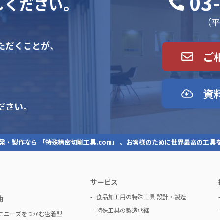
03
しください。
（平日
ただくことが、
ご
資
ださい。
発・製作なら 「特殊精密切削工具.com」 。お客様のために世界最高の工具
サービス
食品加工用の特殊工具 設計・製造
由
特殊工具の製造承継
にニーズをつかむ密着型