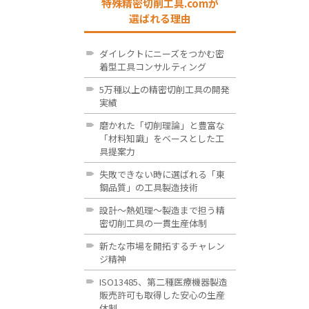
特殊精密切削工具.comが
選ばれる理由
ダイレクトにニーズをつかむ密
着型工具コンサルティング
5万種以上の精密切削工具の開発
実績
磨かれた「切削理論」と豊富な
「材料知識」をベースとした工
具提案力
失敗できない時に選ばれる「東
鋼品質」の工具製造技術
設計～熱処理～製造まで担う精
密切削工具の一貫生産体制
新たな市場を開拓するチャレン
ジ精神
ISO13485、第二種医療機器製造
販売許可も取得した安心の生産
体制