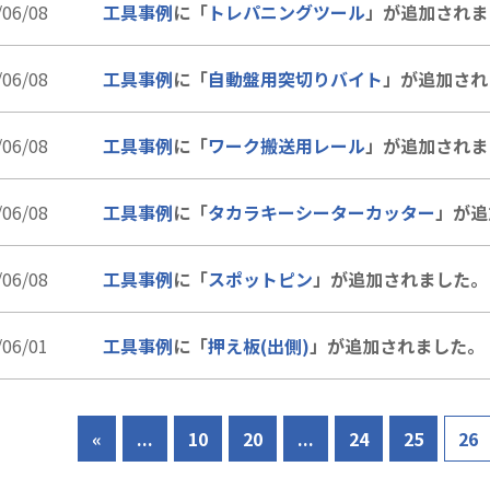
/06/08
工具事例
に「
トレパニングツール
」が追加されま
/06/08
工具事例
に「
自動盤用突切りバイト
」が追加され
/06/08
工具事例
に「
ワーク搬送用レール
」が追加されま
/06/08
工具事例
に「
タカラキーシーターカッター
」が追
/06/08
工具事例
に「
スポットピン
」が追加されました。
/06/01
工具事例
に「
押え板(出側)
」が追加されました。
«
...
10
20
...
24
25
26