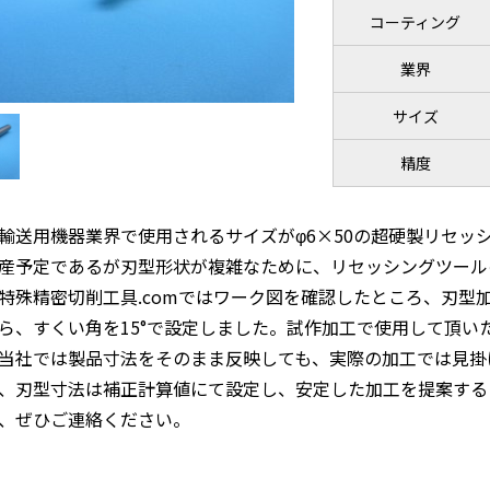
コーティング
業界
サイズ
精度
輸送用機器業界で使用されるサイズがφ6×50の超硬製リセッ
産予定であるが刃型形状が複雑なために、リセッシングツール
特殊精密切削工具.comではワーク図を確認したところ、刃型
ら、すくい角を15°で設定しました。試作加工で使用して頂い
当社では製品寸法をそのまま反映しても、実際の加工では見掛
、刃型寸法は補正計算値にて設定し、安定した加工を提案する
、ぜひご連絡ください。