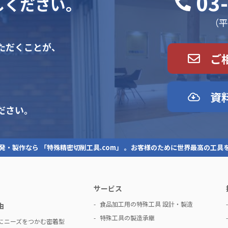
03
しください。
（平日
ただくことが、
ご
資
ださい。
発・製作なら 「特殊精密切削工具.com」 。お客様のために世界最高の工具
サービス
食品加工用の特殊工具 設計・製造
由
特殊工具の製造承継
にニーズをつかむ密着型