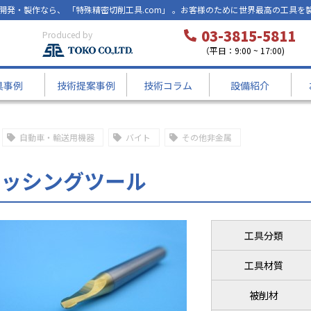
開発・製作なら、 「特殊精密切削工具.com」 。お客様のために世界最高の工具を
03-3815-5811
Produced by
（平日：9:00 ~ 17:00)
具事例
技術提案事例
技術コラム
設備紹介
自動車・輸送用機器
バイト
その他非金属
セッシングツール
工具分類
工具材質
被削材