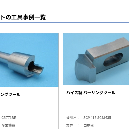
トの工具事例一覧
ハイス製 バーリングツール
ニングツール
C3771BE
被削材
SCM418 SCＭ435
産業機器
業界
自動車