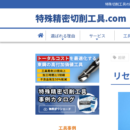
特殊切削工具の
工具事例
特殊精密切削工具.com
- Products -
選ばれる理由
サービス
工
TOP
工具事例
リセッシングツール
超硬
リ
工具事例