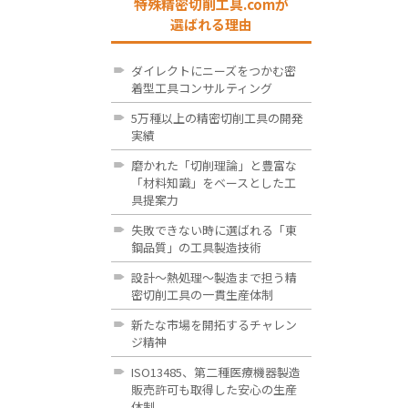
特殊精密切削工具.comが
選ばれる理由
ダイレクトにニーズをつかむ密
着型工具コンサルティング
5万種以上の精密切削工具の開発
実績
磨かれた「切削理論」と豊富な
「材料知識」をベースとした工
具提案力
失敗できない時に選ばれる「東
鋼品質」の工具製造技術
設計～熱処理～製造まで担う精
密切削工具の一貫生産体制
新たな市場を開拓するチャレン
ジ精神
ISO13485、第二種医療機器製造
販売許可も取得した安心の生産
体制