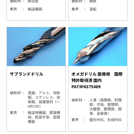
被削材
銅合金
被削材
鋳鉄
業界
輸送機器
業界
造船
サブランドドリル
オメガドリル 医療用 国際
特許取得済 国内
PAT№6375469
被削材
真鍮、アルミ、快削
鋼、ステンレス、炭
被削材
人骨（肩関節、肘関
素鋼、高硬度材（～
節、手指、股関節、
HRC60）
大腿骨、膝関節、脛
業界
輸送用機器、建設機
骨、足根骨）
械、航空宇宙、空調
業界
整形外科、形成外科
機器