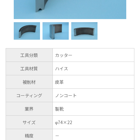
工具分類
カッター
工具材質
ハイス
被削材
皮革
コーティング
ノンコート
業界
製靴
サイズ
φ74×22
精度
－