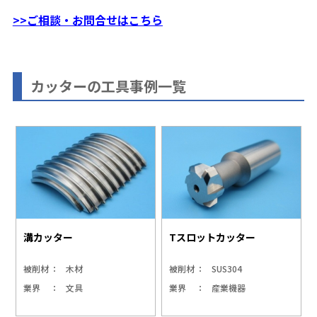
>>ご相談・お問合せはこちら
カッターの工具事例一覧
溝カッター
Tスロットカッター
被削材
木材
被削材
SUS304
業界
文具
業界
産業機器