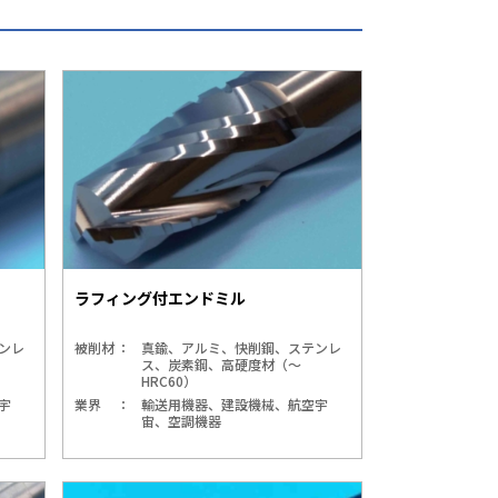
ラフィング付エンドミル
ンレ
被削材
真鍮、アルミ、快削鋼、ステンレ
ス、炭素鋼、高硬度材（～
HRC60）
宇
業界
輸送用機器、建設機械、航空宇
宙、空調機器