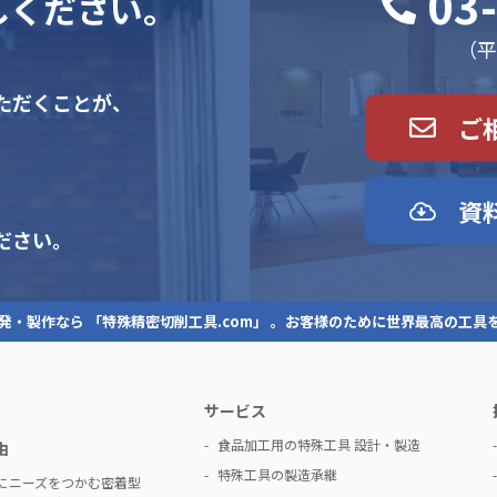
03
しください。
（平日
ただくことが、
ご
資
ださい。
発・製作なら 「特殊精密切削工具.com」 。お客様のために世界最高の工具
サービス
食品加工用の特殊工具 設計・製造
由
特殊工具の製造承継
にニーズをつかむ密着型