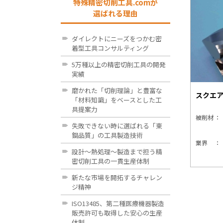
特殊精密切削工具.comが
選ばれる理由
ダイレクトにニーズをつかむ密
着型工具コンサルティング
5万種以上の精密切削工具の開発
実績
磨かれた「切削理論」と豊富な
スクエ
「材料知識」をベースとした工
具提案力
被削材
失敗できない時に選ばれる「東
鋼品質」の工具製造技術
業界
設計～熱処理～製造まで担う精
密切削工具の一貫生産体制
新たな市場を開拓するチャレン
ジ精神
ISO13485、第二種医療機器製造
販売許可も取得した安心の生産
体制