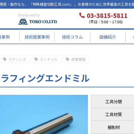
開発・製作なら、 「特殊精密切削工具.com」 。お客様のために世界最高の工具を
03-3815-5811
Produced by
（平日：9:00 ~ 17:00)
具事例
技術提案事例
技術コラム
設備紹介
ステンレス
エンドミル
産業機器
硬ラフィングエンドミル
工具分類
工具材質
被削材