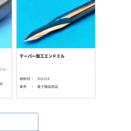
テーパー加工エンドミル
ンレ
被削材
SUS316
宇
業界
電子機械部品