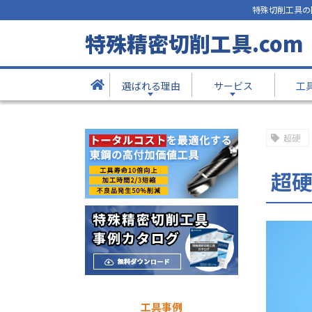
特殊切削工具の
工具事例
特殊精密切削工具.com
- Products -
選ばれる理由
サービス
工
TOP
工具事例
超硬ラフィングエンドミル
超硬
超
工具事例