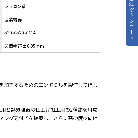
資料ダウンロ－ド
シリコン系
産業機器
φ30×φ20×114
刃型輪郭 ±0.05mm
を加工するためのエンドミルを製作してほし
工用と熱処理後の仕上げ加工用の2種類を用意
ィング刃付きを提案し、さらに高硬度材向け