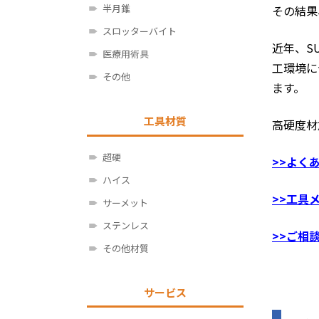
半月錐
その結果
スロッターバイト
近年、S
医療用術具
工環境に
その他
ます。
工具材質
高硬度材
超硬
>>よく
ハイス
>>工具
サーメット
ステンレス
>>ご相
その他材質
サービス