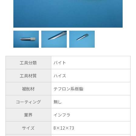
工具分類
バイト
工具材質
ハイス
被削材
テフロン系樹脂
コーティング
無し
業界
インフラ
サイズ
8×12×73