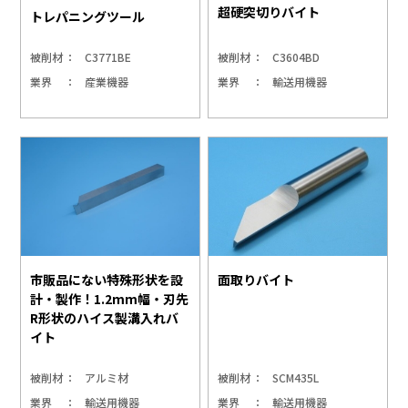
超硬突切りバイト
トレパニングツール
被削材
C3771BE
被削材
C3604BD
業界
産業機器
業界
輸送用機器
市販品にない特殊形状を設
面取りバイト
計・製作！1.2mm幅・刃先
R形状のハイス製溝入れバ
イト
被削材
アルミ材
被削材
SCM435L
業界
輸送用機器
業界
輸送用機器