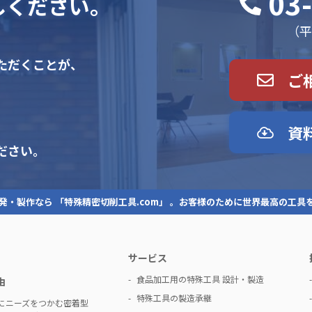
03
しください。
（平日
ただくことが、
ご
資
ださい。
発・製作なら 「特殊精密切削工具.com」 。お客様のために世界最高の工具
サービス
食品加工用の特殊工具 設計・製造
由
特殊工具の製造承継
にニーズをつかむ密着型