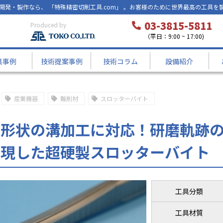
開発・製作なら、 「特殊精密切削工具.com」 。お客様のために世界最高の工具を
03-3815-5811
Produced by
（平日：9:00 ~ 17:00)
具事例
技術提案事例
技術コラム
設備紹介
の工夫で刃型公差±0.02を実現した超硬製スロッターバイト
産業機器
難削材
スロッターバイト
形状の溝加工に対応！研磨軌跡の工
実現した超硬製スロッターバイト
工具分類
工具材質