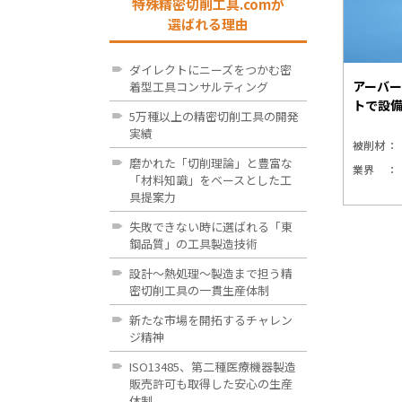
特殊精密切削工具.comが
選ばれる理由
ダイレクトにニーズをつかむ密
アーバ
着型工具コンサルティング
トで設
5万種以上の精密切削工具の開発
実績
被削材
磨かれた「切削理論」と豊富な
業界
「材料知識」をベースとした工
具提案力
失敗できない時に選ばれる「東
鋼品質」の工具製造技術
設計～熱処理～製造まで担う精
密切削工具の一貫生産体制
新たな市場を開拓するチャレン
ジ精神
ISO13485、第二種医療機器製造
販売許可も取得した安心の生産
体制