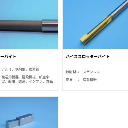
ターバイト
ハイススロッターバイト
アルミ、快削鋼、炭素鋼
被削材
ステンレス
輸送用機器、建設機械、航空宇
業界
産業機器
宙、船舶、鉄道、インフラ、食品