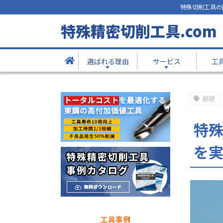
特殊切削工具の
工具事例
特殊精密切削工具.com
- Products -
選ばれる理由
サービス
工
TOP
工具事例
特殊形状の溝加工に対応！研磨軌跡
超硬
特殊
を
工具事例