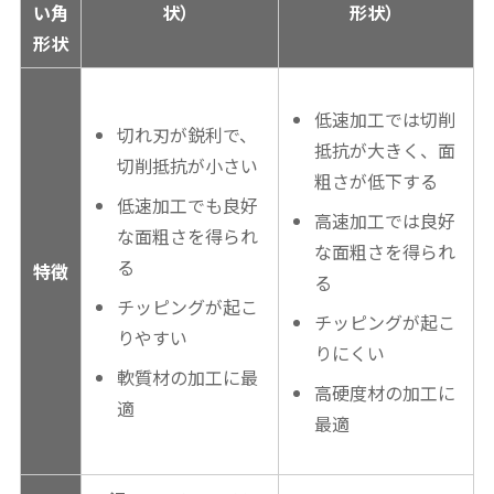
い角
状）
形状）
形状
低速加工では切削
切れ刃が鋭利で、
抵抗が大きく、面
切削抵抗が小さい
粗さが低下する
低速加工でも良好
高速加工では良好
な面粗さを得られ
な面粗さを得られ
る
特徴
る
チッピングが起こ
チッピングが起こ
りやすい
りにくい
軟質材の加工に最
高硬度材の加工に
適
最適