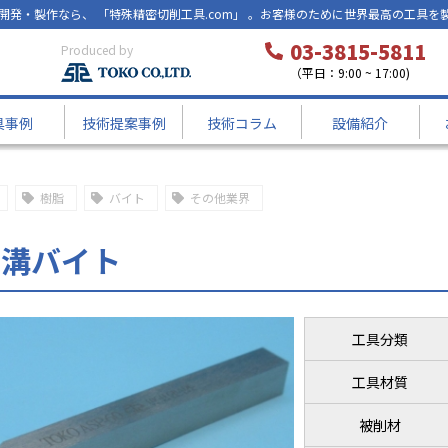
開発・製作なら、 「特殊精密切削工具.com」 。お客様のために世界最高の工具を
03-3815-5811
Produced by
（平日：9:00 ~ 17:00)
具事例
技術提案事例
技術コラム
設備紹介
樹脂
バイト
その他業界
面溝バイト
工具分類
工具材質
被削材