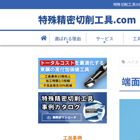
特殊切削工具の
工具事例
特殊精密切削工具.com
- Products -
選ばれる理由
サービス
工
TOP
工具事例
端面溝バイト
ハイス
端
工具事例