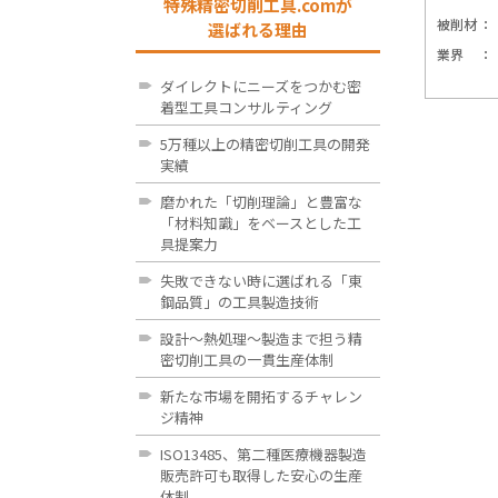
特殊精密切削工具.comが
被削材
選ばれる理由
業界
ダイレクトにニーズをつかむ密
着型工具コンサルティング
5万種以上の精密切削工具の開発
実績
磨かれた「切削理論」と豊富な
「材料知識」をベースとした工
具提案力
失敗できない時に選ばれる「東
鋼品質」の工具製造技術
設計～熱処理～製造まで担う精
密切削工具の一貫生産体制
新たな市場を開拓するチャレン
ジ精神
ISO13485、第二種医療機器製造
販売許可も取得した安心の生産
体制