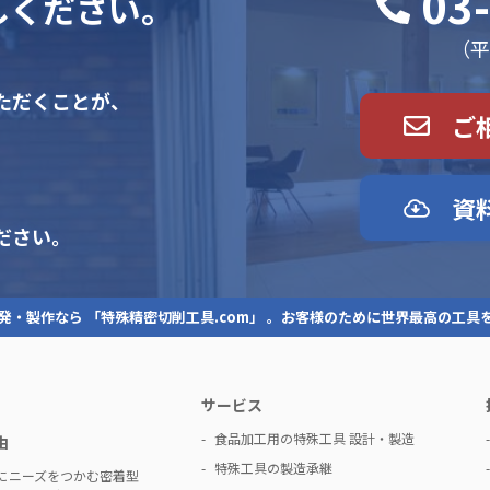
03
しください。
（平日
ただくことが、
ご
資
ださい。
発・製作なら 「特殊精密切削工具.com」 。お客様のために世界最高の工具
サービス
食品加工用の特殊工具 設計・製造
由
特殊工具の製造承継
にニーズをつかむ密着型