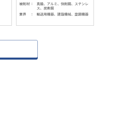
被削材
真鍮、アルミ、快削鋼、ステンレ
ス、炭素鋼
業界
輸送用機器、建設機械、空調機器