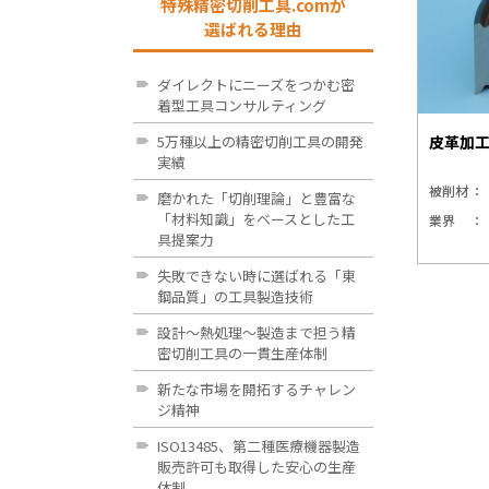
特殊精密切削工具.comが
選ばれる理由
ダイレクトにニーズをつかむ密
着型工具コンサルティング
5万種以上の精密切削工具の開発
皮革加
実績
被削材
磨かれた「切削理論」と豊富な
「材料知識」をベースとした工
業界
具提案力
失敗できない時に選ばれる「東
鋼品質」の工具製造技術
設計～熱処理～製造まで担う精
密切削工具の一貫生産体制
新たな市場を開拓するチャレン
ジ精神
ISO13485、第二種医療機器製造
販売許可も取得した安心の生産
体制