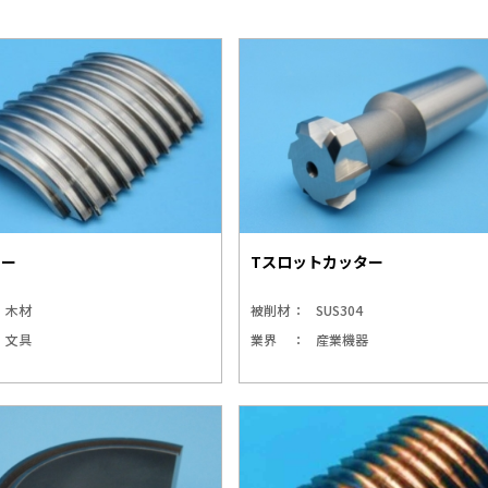
ター
Tスロットカッター
木材
被削材
SUS304
文具
業界
産業機器