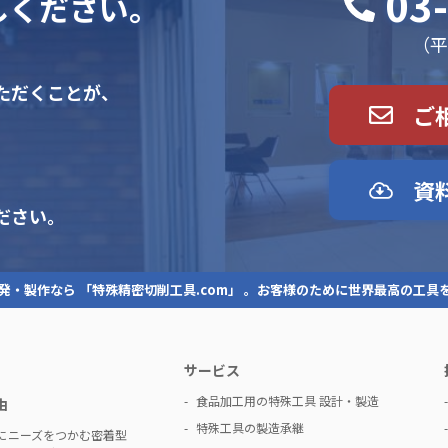
03
しください。
（平日
ただくことが、
ご
資
ださい。
発・製作なら 「特殊精密切削工具.com」 。お客様のために世界最高の工具
サービス
食品加工用の特殊工具 設計・製造
由
特殊工具の製造承継
にニーズをつかむ密着型