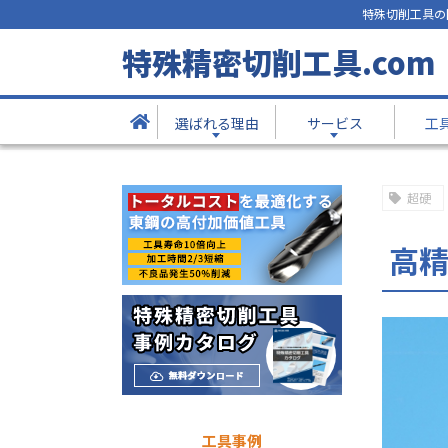
特殊切削工具の
工具事例
特殊精密切削工具.com
- Products -
選ばれる理由
サービス
工
TOP
工具事例
高精度2枚刃カッター
超硬
高精
工具事例