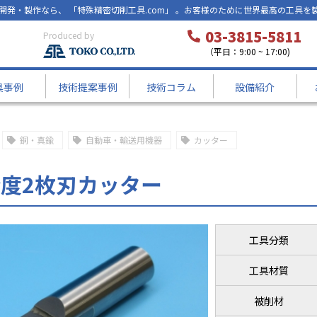
開発・製作なら、 「特殊精密切削工具.com」 。お客様のために世界最高の工具を
03-3815-5811
Produced by
（平日：9:00 ~ 17:00)
具事例
技術提案事例
技術コラム
設備紹介
銅・真鍮
自動車・輸送用機器
カッター
度2枚刃カッター
工具分類
工具材質
被削材