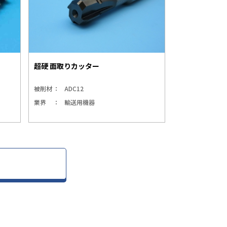
超硬 面取りカッター
被削材
ADC12
業界
輸送用機器