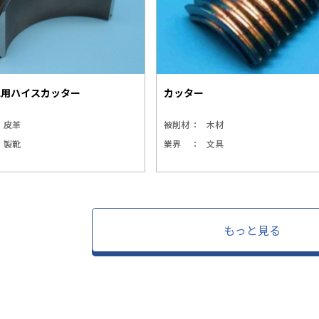
工用ハイスカッター
カッター
皮革
被削材
木材
製靴
業界
文具
もっと見る