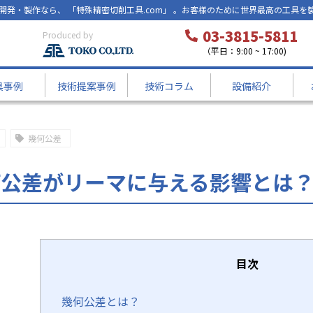
開発・製作なら、 「特殊精密切削工具.com」 。お客様のために世界最高の工具を
03-3815-5811
Produced by
（平日：9:00 ~ 17:00)
具事例
技術提案事例
技術コラム
設備紹介
とは？
幾何公差
何公差がリーマに与える影響とは
目次
幾何公差とは？