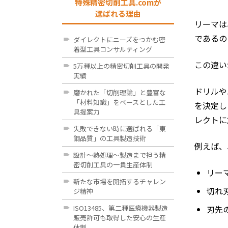
特殊精密切削工具.comが
選ばれる理由
リーマは
であるの
ダイレクトにニーズをつかむ密
着型工具コンサルティング
この違い
5万種以上の精密切削工具の開発
実績
ドリルや
磨かれた「切削理論」と豊富な
「材料知識」をベースとした工
を決定し
具提案力
レクトに
失敗できない時に選ばれる「東
鋼品質」の工具製造技術
例えば、
設計～熱処理～製造まで担う精
密切削工具の一貫生産体制
リー
新たな市場を開拓するチャレン
切れ
ジ精神
ISO13485、第二種医療機器製造
刃先
販売許可も取得した安心の生産
体制