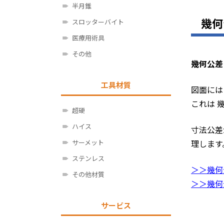
半月錐
幾何
スロッターバイト
医療用術具
その他
幾何公差
工具材質
図面には
これは 
超硬
ハイス
寸法公差
サーメット
理します
ステンレス
＞＞幾何
その他材質
＞＞幾何
サービス