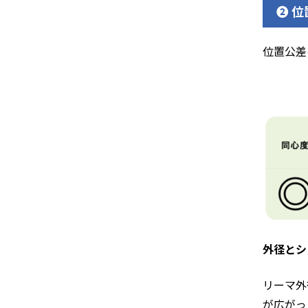
❷ 
位置公差
外径とシ
リーマ外
が広がっ