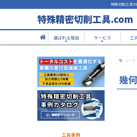
特殊切削工具の
技術コラム
特殊精密切削工具.com
- Column -
選ばれる理由
サービス
工
TOP
技術コラム
幾何公差がリーマに与える影響
リーマ
幾
工具事例