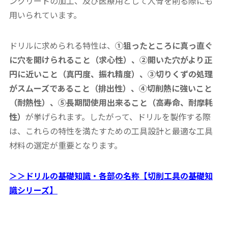
ンクリートの加工、及び医療用として人骨を削る際にも
用いられています。
ドリルに求められる特性は、
①狙ったところに真っ直ぐ
に穴を開けられること（求心性）、②開いた穴がより正
円に近いこと（真円度、振れ精度）、③切りくずの処理
がスムーズであること（排出性）、④切削熱に強いこと
（耐熱性）、⑤長期間使用出来ること（高寿命、耐摩耗
性）
が挙げられます。したがって、ドリルを製作する際
は、これらの特性を満たすための工具設計と最適な工具
材料の選定が重要となります。
＞＞ドリルの基礎知識・各部の名称【切削工具の基礎知
識シリーズ】